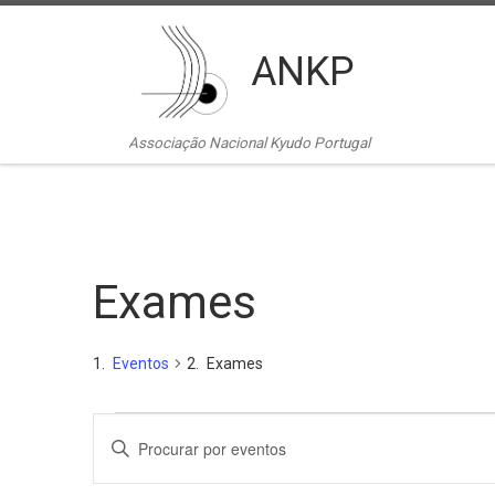
Skip to content
ANKP
Associação Nacional Kyudo Portugal
Exames
Eventos
Exames
Eventos
N
D
i
a
g