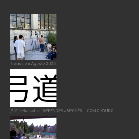
Treinos em Agosto 2026
八節 / Hassetsu | APRENDER JAPONÊS … COM O KYUDO