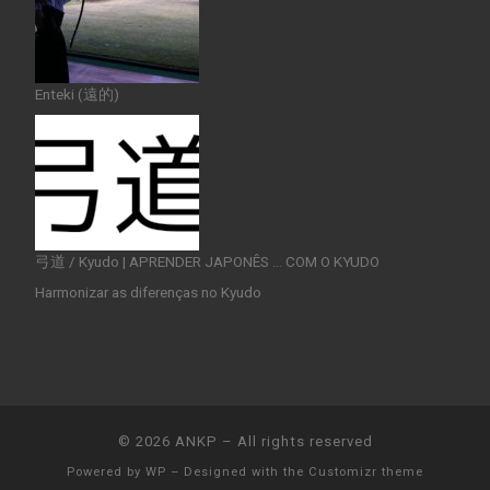
Enteki (遠的)
弓道 / Kyudo | APRENDER JAPONÊS … COM O KYUDO
Harmonizar as diferenças no Kyudo
© 2026
ANKP
– All rights reserved
Powered by
WP
– Designed with the
Customizr theme