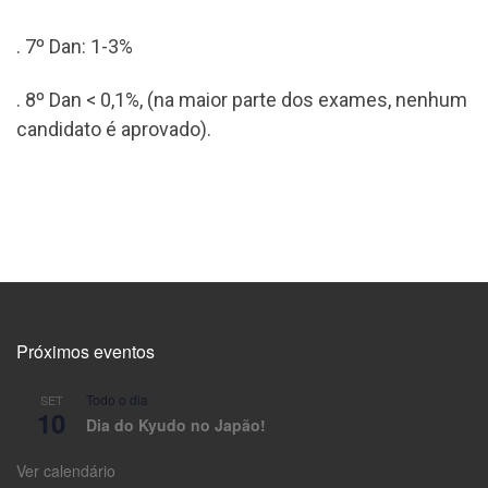
. 7º Dan: 1-3%
. 8º Dan < 0,1%, (na maior parte dos exames, nenhum
candidato é aprovado).
Próximos eventos
Todo o dia
SET
10
Dia do Kyudo no Japão!
Ver calendário