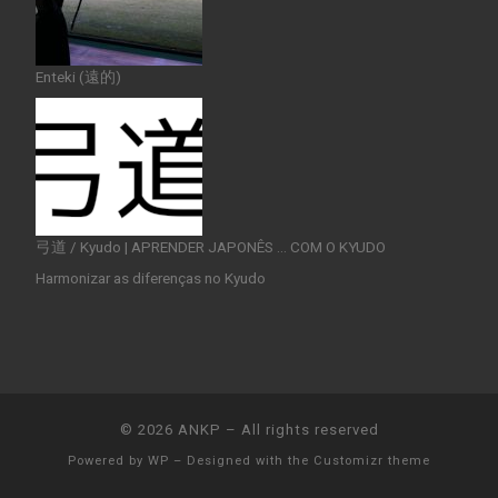
Enteki (遠的)
弓道 / Kyudo | APRENDER JAPONÊS … COM O KYUDO
Harmonizar as diferenças no Kyudo
© 2026
ANKP
– All rights reserved
Powered by
WP
– Designed with the
Customizr theme