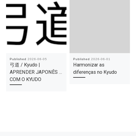
Published
2026-06-05
Published
2026-06-01
弓道 / Kyudo |
Harmonizar as
APRENDER JAPONÊS …
diferenças no Kyudo
COM O KYUDO