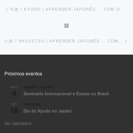
Post navigation
Previous post
弓道 / KYUDO | APRENDER JAPONÊS … COM O KYUDO
BACK TO POST LIST
Ne
八節 / HASSETSU | APRENDER JAPONÊS … COM O KYUDO
Próximos eventos
Agosto 4
-
Agosto 7
AGO
4
Seminário Internacional e Exame no Brasil
Todo o dia
SET
10
Dia do Kyudo no Japão!
Ver calendário