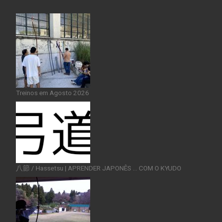
Treinos em Agosto 2026
八節 / Hassetsu | APRENDER JAPONÊS … COM O KYUDO