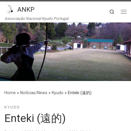
ANKP
Skip to content
Search
Me
Associação Nacional Kyudo Portugal
Home
»
Notícias/News
»
Kyudo
»
Enteki (遠的)
KYUDO
Enteki (遠的)