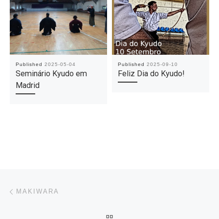
Published
2025-05-04
Published
2025-09-10
Seminário Kyudo em
Feliz Dia do Kyudo!
Madrid
Post navigation
Previous post
MAKIWARA
BACK TO POST LIST