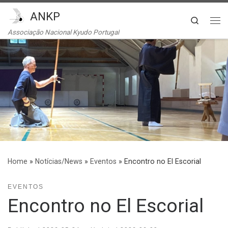
ANKP
Skip to content
Search
Me
Associação Nacional Kyudo Portugal
Home
»
Notícias/News
»
Eventos
»
Encontro no El Escorial
EVENTOS
Encontro no El Escorial