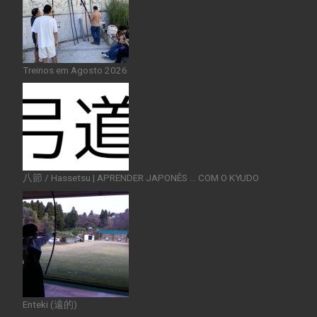
Treinos em Agosto 2026
八節 / Hassetsu | APRENDER JAPONÊS … COM O KYUDO
Enteki (遠的)