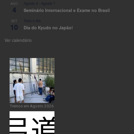
Agosto 4
-
Agosto 7
AGO
4
Seminário Internacional e Exame no Brasil
Todo o dia
SET
10
Dia do Kyudo no Japão!
Ver calendário
Treinos em Agosto 2026