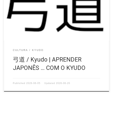
de algumas palavras e caracteres japoneses, os chamados Kanji.
Para além dos seus significados, far-se-á uma breve descrição
do seu uso no contexto do Kyudo. A maior parte dos caracteres
japoneses tem duas leituras, duas formas de ser dito. […]
CULTURA
KYUDO
弓道 / Kyudo | APRENDER
JAPONÊS … COM O KYUDO
Published
2026-06-05
Updated
2026-06-20