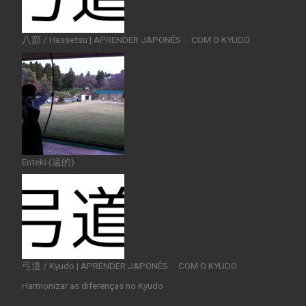
八節 / Hassetsu | APRENDER JAPONÊS … COM O KYUDO
Enteki (遠的)
弓道 / Kyudo | APRENDER JAPONÊS … COM O KYUDO
Harmonizar as diferenças no Kyudo