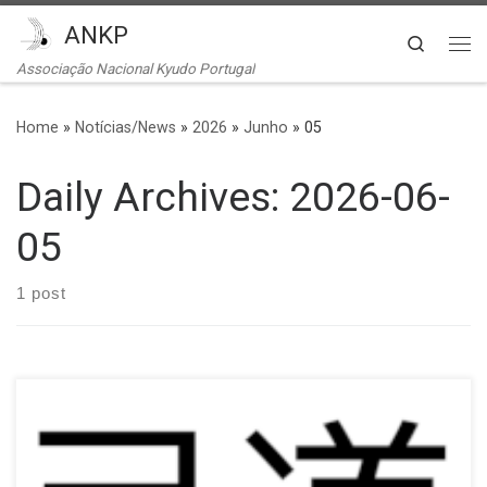
ANKP
Skip to content
Search
Me
Associação Nacional Kyudo Portugal
Home
»
Notícias/News
»
2026
»
Junho
»
05
Daily Archives:
2026-06-
05
1 post
Esta é uma série que dá uma explicação breve dos significados