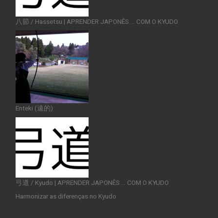
八節 / Hassetsu | APRENDER JAPONÊS … COM O KYUDO
Enteki (遠的)
弓道 / Kyudo | APRENDER JAPONÊS … COM O KYUDO
Harmonizar as diferenças no Kyudo