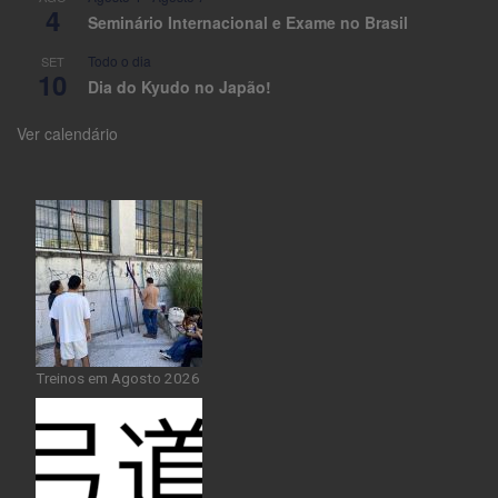
4
Seminário Internacional e Exame no Brasil
Todo o dia
SET
10
Dia do Kyudo no Japão!
Ver calendário
Treinos em Agosto 2026