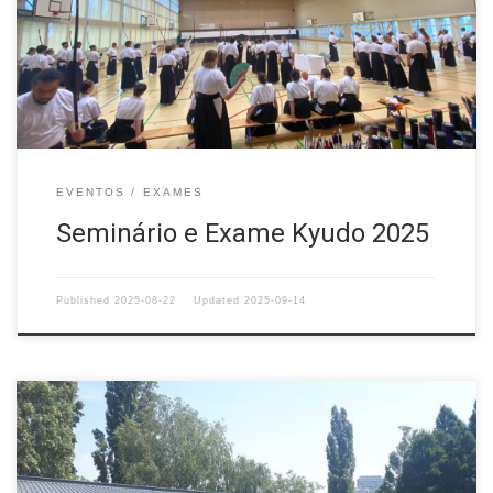
europeus, esta foi uma oportunidade de progredir sob
orientação de mestres japoneses e europeus. Num belo
complexo desportivo, rodeado pela natureza e […]
EVENTOS
EXAMES
Seminário e Exame Kyudo 2025
Published
2025-08-22
Updated
2025-09-14