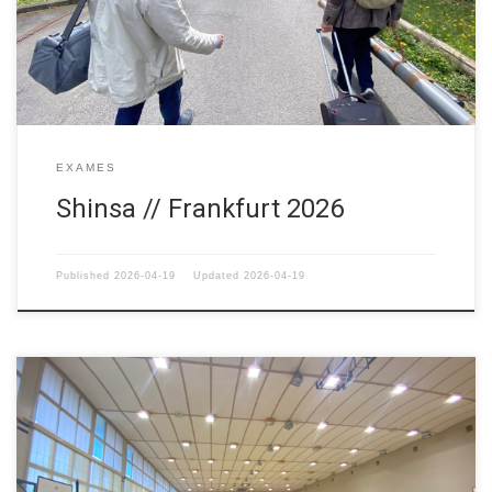
amigos. Ao contrário do ano passado na Suiça, onde os exames
foram precedidos por um seminário, este anos […]
EXAMES
Shinsa // Frankfurt 2026
Published
2026-04-19
Updated
2026-04-19
Os membros da ANKP participaram do seminário B e C e shinsa
(exames), este ano, em Magglingen/Macolin, perto da cidade de
Biel/Bienne, na Suiça. Congregando centenas de participantes